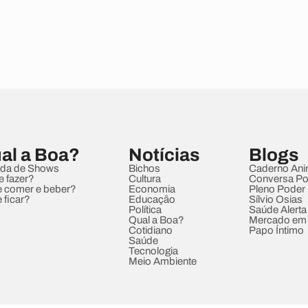
al a Boa?
Notícias
Blogs
da de Shows
Bichos
Caderno Ani
e fazer?
Cultura
Conversa Pol
 comer e beber?
Economia
Pleno Poder
 ficar?
Educação
Sílvio Osias
Política
Saúde Alerta
Qual a Boa?
Mercado em
Cotidiano
Papo Íntimo
Saúde
Tecnologia
Meio Ambiente