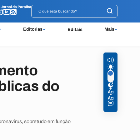
o
o
Jornal da Paraíba
Jornal da Paraíba
Editorias
Mais
Editais
mento
blicas do
oronavírus, sobretudo em função