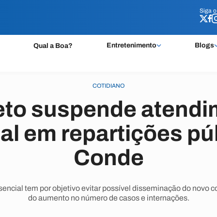
Siga 
Siga 
Entretenimento
Blogs
Qual a Boa?
COTIDIANO
eto suspende atendi
al em repartições pú
Conde
ncial tem por objetivo evitar possível disseminação do novo c
do aumento no número de casos e internações.