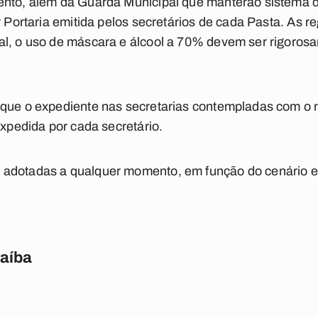
ento, além da Guarda Municipal que manterão sistema d
r Portaria emitida pelos secretários de cada Pasta. As re
al, o uso de máscara e álcool a 70% devem ser rigoro
 que o expediente nas secretarias contempladas com o n
expedida por cada secretário.
adotadas a qualquer momento, em função do cenário e
raíba