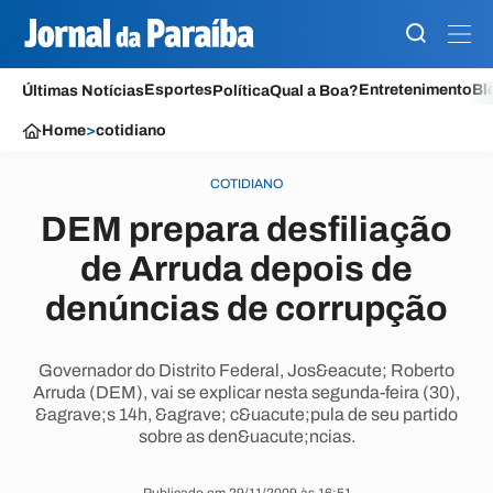
Esportes
Entretenimento
Bl
Últimas Notícias
Política
Qual a Boa?
Home
>
cotidiano
COTIDIANO
DEM prepara desfiliação
de Arruda depois de
denúncias de corrupção
Governador do Distrito Federal, Jos&eacute; Roberto
Arruda (DEM), vai se explicar nesta segunda-feira (30),
&agrave;s 14h, &agrave; c&uacute;pula de seu partido
sobre as den&uacute;ncias.