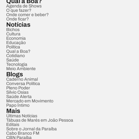
Qual a Boa?
Agenda de Shows
O que fazer?
Onde comer e beber?
Onde ficar?
Notícias
Bichos
Cultura
Economia
Educação
Política
Qual a Boa?
Cotidiano
Saúde
Tecnologia
Meio Ambiente
Blogs
Caderno Animal
Conversa Política
Pleno Poder
Sílvio Osias
Saúde Alerta
Mercado em Movimento
Papo Íntimo
Mais
Últimas Notícias
Tábuas de Marés em João Pessoa
Editais
Sobre o Jornal da Paraíba
Cabo Branco FM
CBN Paraíba