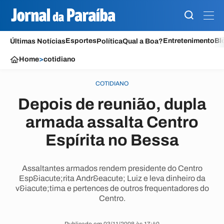
Esportes
Entretenimento
Bl
Últimas Notícias
Política
Qual a Boa?
Home
>
cotidiano
COTIDIANO
Depois de reunião, dupla
armada assalta Centro
Espírita no Bessa
Assaltantes armados rendem presidente do Centro
Esp&iacute;rita Andr&eacute; Luiz e leva dinheiro da
v&iacute;tima e pertences de outros frequentadores do
Centro.