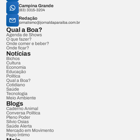
Campina Grande
(83) 3315-3204
Redação
jornalismo@jornaldaparaiba.com.br
Qual a Boa?
Agenda de Shows
O que fazer?
Onde comer e beber?
Onde ficar?
Notícias
Bichos
Cultura
Economia
Educação
Política
Qual a Boa?
Cotidiano
Saúde
Tecnologia
Meio Ambiente
Blogs
Caderno Animal
Conversa Política
Pleno Poder
Sílvio Osias
Saúde Alerta
Mercado em Movimento
Papo Íntimo