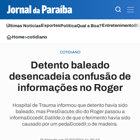
Esportes
Entretenimento
Bl
Últimas Notícias
Política
Qual a Boa?
Home
>
cotidiano
COTIDIANO
Detento baleado
desencadeia confusão de
informações no Roger
Hospital de Trauma informou que detento havia sido
baleado, mas Pres&iacute;dio do Roger passou a
informa&ccedil;&atilde;o de que o ferimento havia sido
causado por um peda&ccedil;o de madeira.