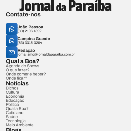
Contate-nos
João Pessoa
(83) 2106.1892
Campina Grande
(83) 3315-3204
Redação
jornalismo@jornaldaparaiba.com.br
Qual a Boa?
Agenda de Shows
O que fazer?
Onde comer e beber?
Onde ficar?
Notícias
Bichos
Cultura
Economia
Educação
Política
Qual a Boa?
Cotidiano
Saúde
Tecnologia
Meio Ambiente
Blogs