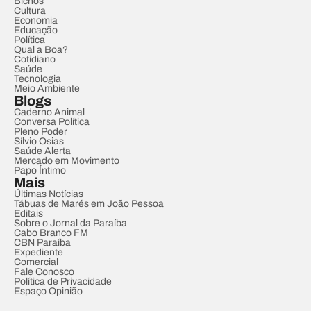
Bichos
Cultura
Economia
Educação
Política
Qual a Boa?
Cotidiano
Saúde
Tecnologia
Meio Ambiente
Blogs
Caderno Animal
Conversa Política
Pleno Poder
Sílvio Osias
Saúde Alerta
Mercado em Movimento
Papo Íntimo
Mais
Últimas Notícias
Tábuas de Marés em João Pessoa
Editais
Sobre o Jornal da Paraíba
Cabo Branco FM
CBN Paraíba
Expediente
Comercial
Fale Conosco
Política de Privacidade
Espaço Opinião