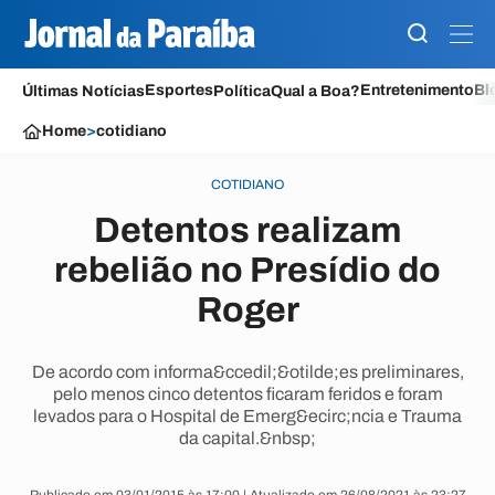
Esportes
Entretenimento
Bl
Últimas Notícias
Política
Qual a Boa?
Home
>
cotidiano
COTIDIANO
Detentos realizam
rebelião no Presídio do
Roger
De acordo com informa&ccedil;&otilde;es preliminares,
pelo menos cinco detentos ficaram feridos e foram
levados para o Hospital de Emerg&ecirc;ncia e Trauma
da capital.&nbsp;