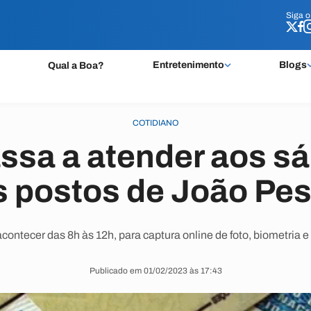
Siga 
Siga 
Entretenimento
Blogs
Qual a Boa?
COTIDIANO
assa a atender aos s
s postos de João Pe
ontecer das 8h às 12h, para captura online de foto, biometria e 
Publicado em 01/02/2023 às 17:43