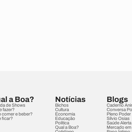
al a Boa?
Notícias
Blogs
da de Shows
Bichos
Caderno Ani
e fazer?
Cultura
Conversa Pol
 comer e beber?
Economia
Pleno Poder
 ficar?
Educação
Sílvio Osias
Política
Saúde Alerta
Qual a Boa?
Mercado em
Cotidiano
Papo Íntimo