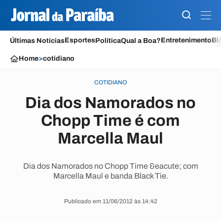
Esportes
Entretenimento
Bl
Últimas Notícias
Política
Qual a Boa?
Home
>
cotidiano
COTIDIANO
Dia dos Namorados no
Chopp Time é com
Marcella Maul
Dia dos Namorados no Chopp Time &eacute; com
Marcella Maul e banda Black Tie.
Publicado em 11/06/2012 às 14:42