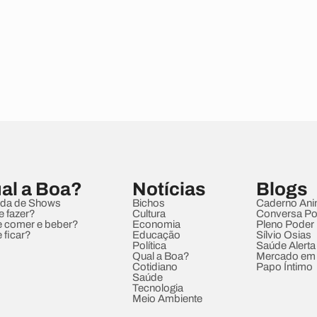
al a Boa?
Notícias
Blogs
da de Shows
Bichos
Caderno Ani
e fazer?
Cultura
Conversa Pol
 comer e beber?
Economia
Pleno Poder
 ficar?
Educação
Sílvio Osias
Política
Saúde Alerta
Qual a Boa?
Mercado em
Cotidiano
Papo Íntimo
Saúde
Tecnologia
Meio Ambiente