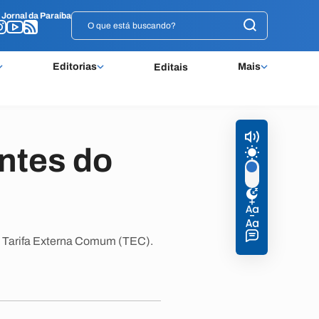
o
o
Jornal da Paraíba
Jornal da Paraíba
Editorias
Mais
Editais
ntes do
 a Tarifa Externa Comum (TEC).