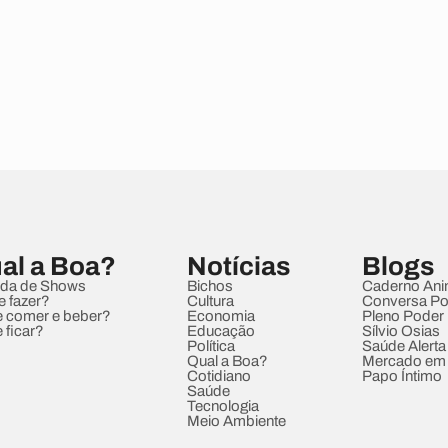
al a Boa?
Notícias
Blogs
da de Shows
Bichos
Caderno Ani
e fazer?
Cultura
Conversa Pol
 comer e beber?
Economia
Pleno Poder
 ficar?
Educação
Sílvio Osias
Política
Saúde Alerta
Qual a Boa?
Mercado em
Cotidiano
Papo Íntimo
Saúde
Tecnologia
Meio Ambiente