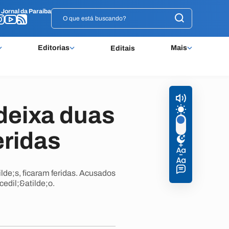
o
o
Jornal da Paraíba
Jornal da Paraíba
Editorias
Mais
Editais
 deixa duas
eridas
de;s, ficaram feridas. Acusados
edil;&atilde;o.