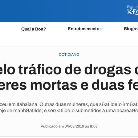
Siga 
Siga 
Entretenimento
Blogs
Qual a Boa?
COTIDIANO
lo tráfico de drogas
res mortas e duas f
eu em Itabaiana. Outras duas mulheres, que s&atilde;o irm&atil
oje de manh&atilde; e ser&atilde;o submetidos a uma acarea&cc
Publicado em 04/08/2010 às 8:08