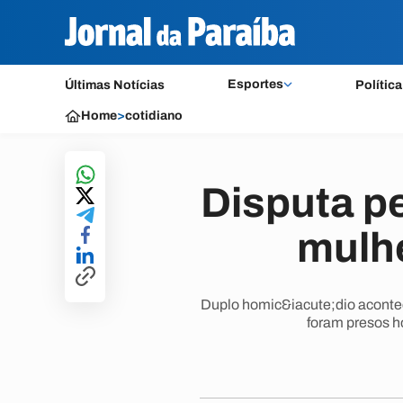
Esportes
Últimas Notícias
Política
Home
>
cotidiano
Disputa pe
mulhe
Duplo homic&iacute;dio acontec
foram presos h