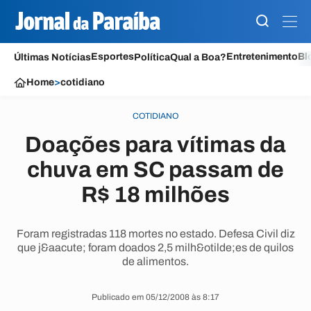
Esportes
Entretenimento
Bl
Últimas Notícias
Política
Qual a Boa?
Home
>
cotidiano
COTIDIANO
Doações para vítimas da
chuva em SC passam de
R$ 18 milhões
Foram registradas 118 mortes no estado. Defesa Civil diz
que j&aacute; foram doados 2,5 milh&otilde;es de quilos
de alimentos.
Publicado em 05/12/2008 às 8:17