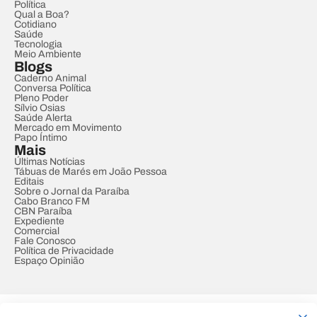
Política
Qual a Boa?
Cotidiano
Saúde
Tecnologia
Meio Ambiente
Blogs
Caderno Animal
Conversa Política
Pleno Poder
Sílvio Osias
Saúde Alerta
Mercado em Movimento
Papo Íntimo
Mais
Últimas Notícias
Tábuas de Marés em João Pessoa
Editais
Sobre o Jornal da Paraíba
Cabo Branco FM
CBN Paraíba
Expediente
Comercial
Fale Conosco
Política de Privacidade
Espaço Opinião
© REDE PARAÍBA DE COMUNICAÇÃO