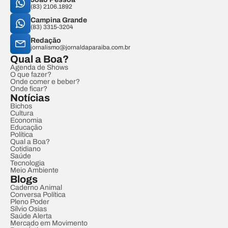
(83) 2106.1892
Campina Grande
(83) 3315-3204
Redação
jornalismo@jornaldaparaiba.com.br
Qual a Boa?
Agenda de Shows
O que fazer?
Onde comer e beber?
Onde ficar?
Notícias
Bichos
Cultura
Economia
Educação
Política
Qual a Boa?
Cotidiano
Saúde
Tecnologia
Meio Ambiente
Blogs
Caderno Animal
Conversa Política
Pleno Poder
Sílvio Osias
Saúde Alerta
Mercado em Movimento