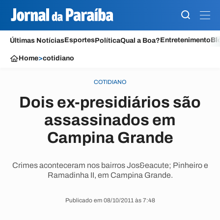
Esportes
Entretenimento
Bl
Últimas Notícias
Política
Qual a Boa?
Home
>
cotidiano
COTIDIANO
Dois ex-presidiários são
assassinados em
Campina Grande
Crimes aconteceram nos bairros Jos&eacute; Pinheiro e
Ramadinha II, em Campina Grande.
Publicado em 08/10/2011 às 7:48