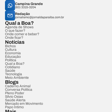
Campina Grande
(83) 3315-3204
Redação
jornalismo@jornaldaparaiba.com.br
Qual a Boa?
Agenda de Shows
O que fazer?
Onde comer e beber?
Onde ficar?
Notícias
Bichos
Cultura
Economia
Educação
Política
Qual a Boa?
Cotidiano
Saúde
Tecnologia
Meio Ambiente
Blogs
Caderno Animal
Conversa Política
Pleno Poder
Sílvio Osias
Saúde Alerta
Mercado em Movimento
Papo Íntimo
Mais