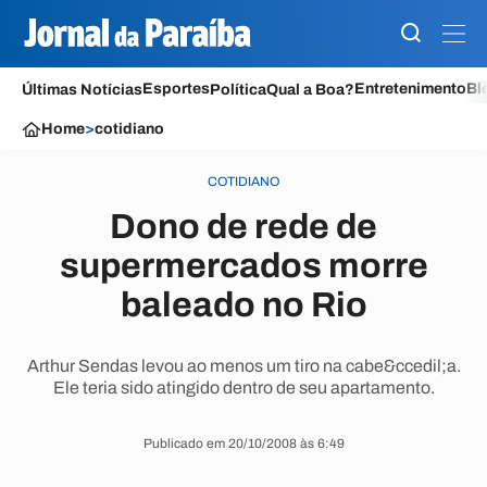
Esportes
Entretenimento
Bl
Últimas Notícias
Política
Qual a Boa?
Home
>
cotidiano
COTIDIANO
Dono de rede de
supermercados morre
baleado no Rio
Arthur Sendas levou ao menos um tiro na cabe&ccedil;a.
Ele teria sido atingido dentro de seu apartamento.
Publicado em 20/10/2008 às 6:49