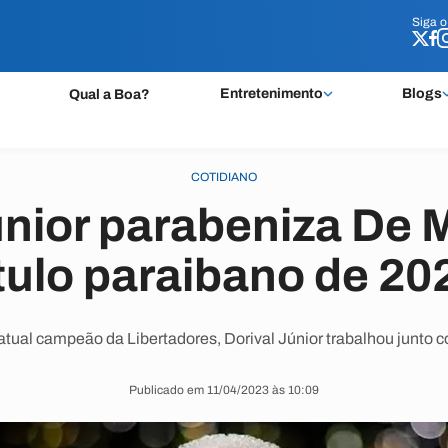
Siga 
Siga 
Entretenimento
Blogs
Qual a Boa?
COTIDIANO
únior parabeniza De M
ítulo paraibano de 20
tual campeão da Libertadores, Dorival Júnior trabalhou junto c
Publicado em 11/04/2023 às 10:09