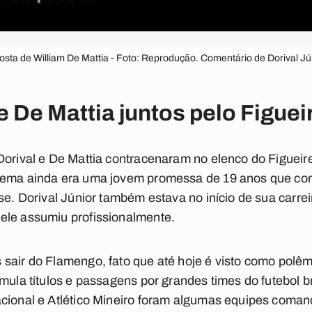
osta de William De Mattia - Foto: Reprodução. Comentário de Dorival Jún
e De Mattia juntos pelo Figue
Dorival e De Mattia contracenaram no elenco do Figueir
orema ainda era uma jovem promessa de 19 anos que c
se. Dorival Júnior também estava no início de sua carrei
ele assumiu profissionalmente.
sair do Flamengo, fato que até hoje é visto como polêm
mula títulos e passagens por grandes times do futebol br
cional e Atlético Mineiro foram algumas equipes comand