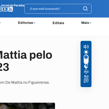
o
o
Jornal da Paraíba
Jornal da Paraíba
Editorias
Mais
Editais
attia pelo
23
om De Mattia no Figueirense.