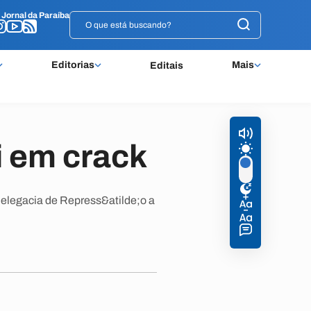
o
o
Jornal da Paraíba
Jornal da Paraíba
Editorias
Mais
Editais
 em crack
Delegacia de Repress&atilde;o a