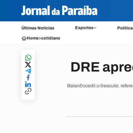
Esportes
Últimas Notícias
Política
Home
>
cotidiano
DRE apre
Balan&ccedil;o &eacute; refere