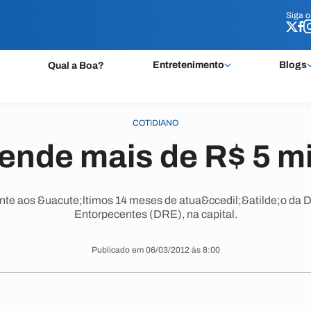
Siga 
Siga 
Entretenimento
Blogs
Qual a Boa?
COTIDIANO
ende mais de R$ 5 mi
nte aos &uacute;ltimos 14 meses de atua&ccedil;&atilde;o da 
Entorpecentes (DRE), na capital.
Publicado em 06/03/2012 às 8:00