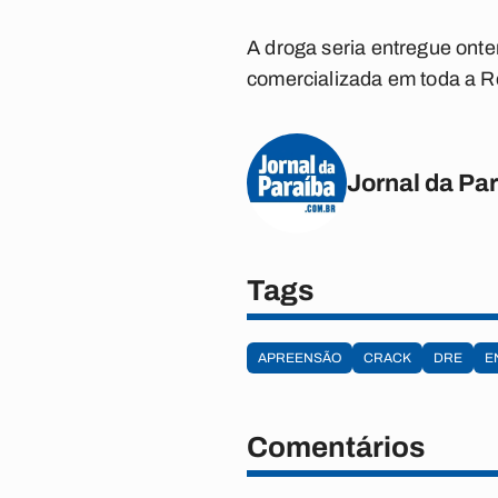
A droga seria entregue onte
comercializada em toda a R
Jornal da Pa
Tags
APREENSÃO
CRACK
DRE
E
Comentários