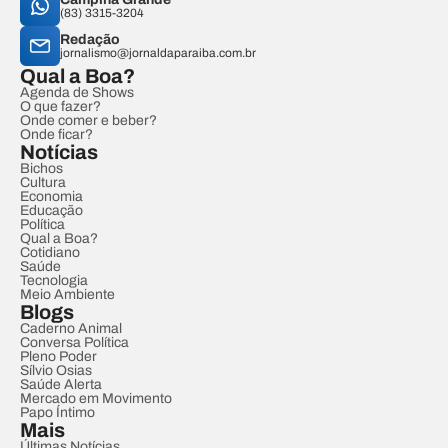
(83) 3315-3204
Redação
jornalismo@jornaldaparaiba.com.br
Qual a Boa?
Agenda de Shows
O que fazer?
Onde comer e beber?
Onde ficar?
Notícias
Bichos
Cultura
Economia
Educação
Política
Qual a Boa?
Cotidiano
Saúde
Tecnologia
Meio Ambiente
Blogs
Caderno Animal
Conversa Política
Pleno Poder
Sílvio Osias
Saúde Alerta
Mercado em Movimento
Papo Íntimo
Mais
Últimas Notícias