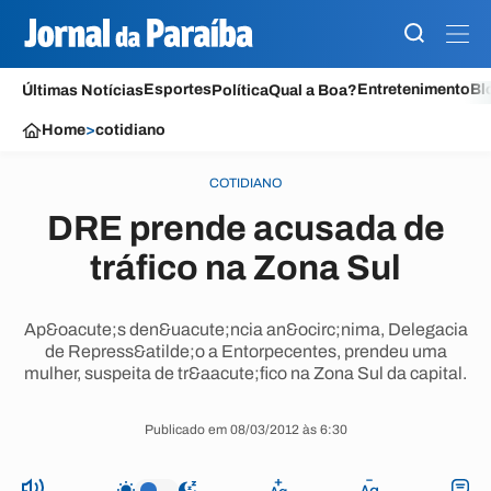
Esportes
Entretenimento
Bl
Últimas Notícias
Política
Qual a Boa?
Home
>
cotidiano
COTIDIANO
DRE prende acusada de
tráfico na Zona Sul
Ap&oacute;s den&uacute;ncia an&ocirc;nima, Delegacia
de Repress&atilde;o a Entorpecentes, prendeu uma
mulher, suspeita de tr&aacute;fico na Zona Sul da capital.
Publicado em 08/03/2012 às 6:30