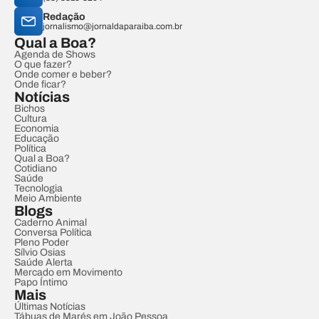
Redação
jornalismo@jornaldaparaiba.com.br
Qual a Boa?
Agenda de Shows
O que fazer?
Onde comer e beber?
Onde ficar?
Notícias
Bichos
Cultura
Economia
Educação
Política
Qual a Boa?
Cotidiano
Saúde
Tecnologia
Meio Ambiente
Blogs
Caderno Animal
Conversa Política
Pleno Poder
Sílvio Osias
Saúde Alerta
Mercado em Movimento
Papo Íntimo
Mais
Últimas Notícias
Tábuas de Marés em João Pessoa