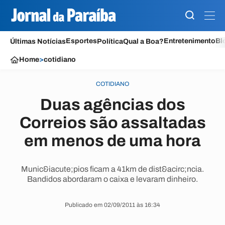
Esportes
Entretenimento
Bl
Últimas Notícias
Política
Qual a Boa?
Home
>
cotidiano
COTIDIANO
Duas agências dos
Correios são assaltadas
em menos de uma hora
Munic&iacute;pios ficam a 41km de dist&acirc;ncia.
Bandidos abordaram o caixa e levaram dinheiro.
Publicado em 02/09/2011 às 16:34