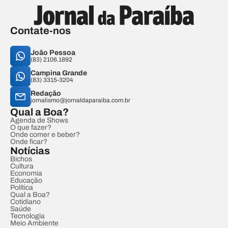
Contate-nos
João Pessoa
(83) 2106.1892
Campina Grande
(83) 3315-3204
Redação
jornalismo@jornaldaparaiba.com.br
Qual a Boa?
Agenda de Shows
O que fazer?
Onde comer e beber?
Onde ficar?
Notícias
Bichos
Cultura
Economia
Educação
Política
Qual a Boa?
Cotidiano
Saúde
Tecnologia
Meio Ambiente