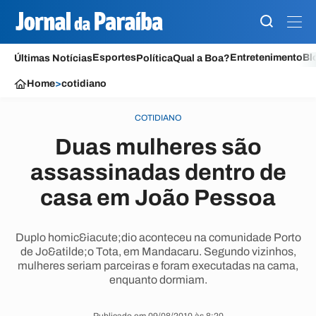
Esportes
Entretenimento
Bl
Últimas Notícias
Política
Qual a Boa?
Home
>
cotidiano
COTIDIANO
Duas mulheres são
assassinadas dentro de
casa em João Pessoa
Duplo homic&iacute;dio aconteceu na comunidade Porto
de Jo&atilde;o Tota, em Mandacaru. Segundo vizinhos,
mulheres seriam parceiras e foram executadas na cama,
enquanto dormiam.