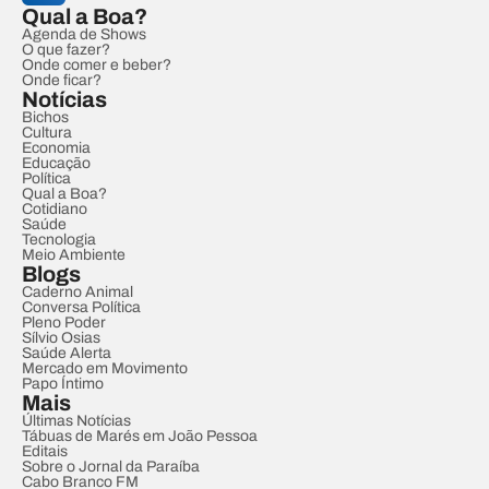
Qual a Boa?
Agenda de Shows
O que fazer?
Onde comer e beber?
Onde ficar?
Notícias
Bichos
Cultura
Economia
Educação
Política
Qual a Boa?
Cotidiano
Saúde
Tecnologia
Meio Ambiente
Blogs
Caderno Animal
Conversa Política
Pleno Poder
Sílvio Osias
Saúde Alerta
Mercado em Movimento
Papo Íntimo
Mais
Últimas Notícias
Tábuas de Marés em João Pessoa
Editais
Sobre o Jornal da Paraíba
Cabo Branco FM