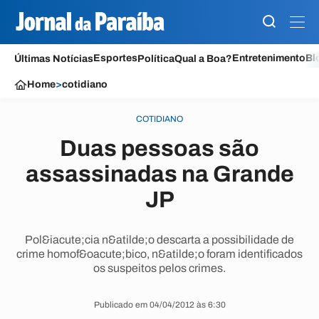
Esportes
Entretenimento
Bl
Últimas Notícias
Política
Qual a Boa?
Home
>
cotidiano
COTIDIANO
Duas pessoas são
assassinadas na Grande
JP
Pol&iacute;cia n&atilde;o descarta a possibilidade de
crime homof&oacute;bico, n&atilde;o foram identificados
os suspeitos pelos crimes.
Publicado em 04/04/2012 às 6:30