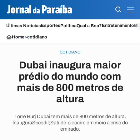
Esportes
Entretenimento
Bl
Últimas Notícias
Política
Qual a Boa?
Home
>
cotidiano
COTIDIANO
Dubai inaugura maior
prédio do mundo com
mais de 800 metros de
altura
Torre Burj Dubai tem mais de 800 metros de altura.
Inaugura&ccedil;&atilde;o ocorre em meio a crise do
emirado.