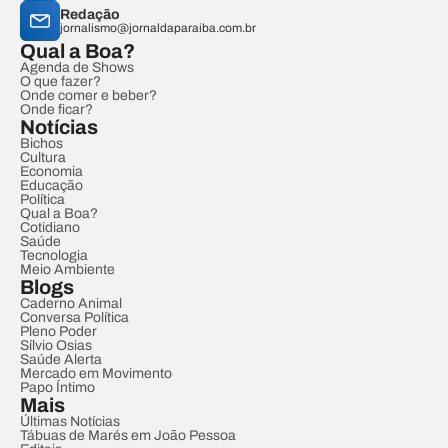
Redação
jornalismo@jornaldaparaiba.com.br
Qual a Boa?
Agenda de Shows
O que fazer?
Onde comer e beber?
Onde ficar?
Notícias
Bichos
Cultura
Economia
Educação
Política
Qual a Boa?
Cotidiano
Saúde
Tecnologia
Meio Ambiente
Blogs
Caderno Animal
Conversa Política
Pleno Poder
Sílvio Osias
Saúde Alerta
Mercado em Movimento
Papo Íntimo
Mais
Últimas Notícias
Tábuas de Marés em João Pessoa