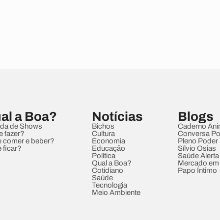
al a Boa?
Notícias
Blogs
da de Shows
Bichos
Caderno Ani
e fazer?
Cultura
Conversa Pol
 comer e beber?
Economia
Pleno Poder
 ficar?
Educação
Sílvio Osias
Política
Saúde Alerta
Qual a Boa?
Mercado em
Cotidiano
Papo Íntimo
Saúde
Tecnologia
Meio Ambiente