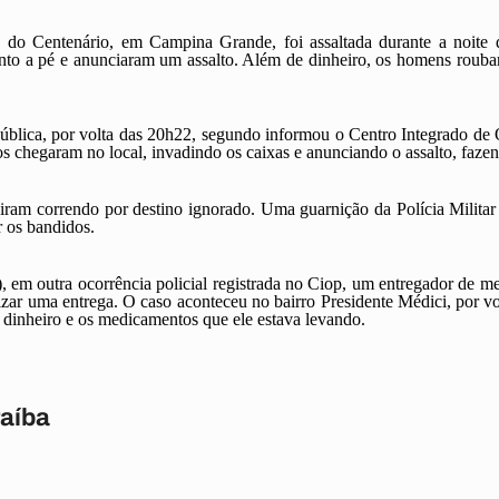
 do Centenário, em Campina Grande, foi assaltada durante a noite d
to a pé e anunciaram um assalto. Além de dinheiro, os homens roubar
blica, por volta das 20h22, segundo informou o Centro Integrado de O
os chegaram no local, invadindo os caixas e anunciando o assalto, faze
iram correndo por destino ignorado. Uma guarnição da Polícia Militar a
r os bandidos.
4), em outra ocorrência policial registrada no Ciop, um entregador de
lizar uma entrega. O caso aconteceu no bairro Presidente Médici, por 
 dinheiro e os medicamentos que ele estava levando.
raíba