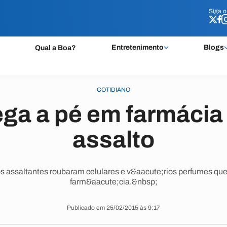
Siga 
Siga 
Entretenimento
Blogs
Qual a Boa?
COTIDIANO
ga a pé em farmácia
assalto
s assaltantes roubaram celulares e v&aacute;rios perfumes qu
farm&aacute;cia.&nbsp;
Publicado em 25/02/2015 às 9:17