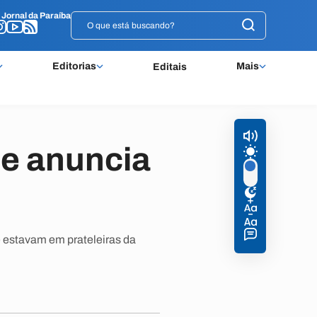
o
o
Jornal da Paraíba
Jornal da Paraíba
Editorias
Mais
Editais
 e anuncia
e estavam em prateleiras da