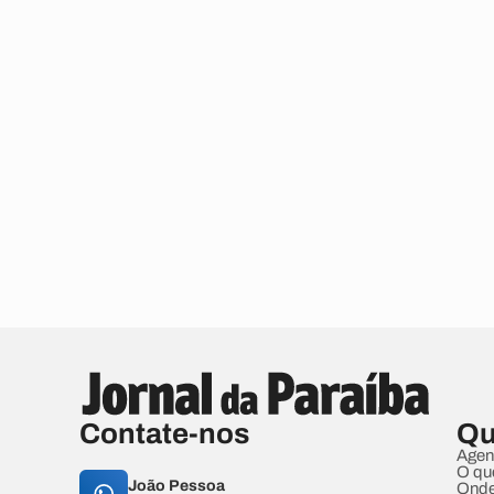
Contate-nos
Qu
Agen
O qu
João Pessoa
Onde