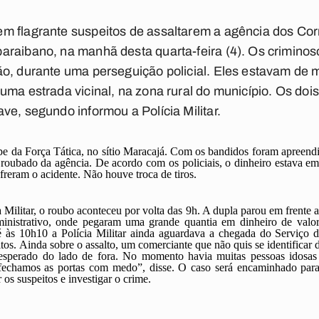
m flagrante suspeitos de assaltarem a agência dos Corr
araibano, na manhã desta quarta-feira (4). Os crimino
o, durante uma perseguição policial. Eles estavam de 
uma estrada vicinal, na zona rural do município. Os doi
ve, segundo informou a Polícia Militar.
ipe da Força Tática, no sítio Maracajá. Com os bandidos foram apreendi
 roubado da agência. De acordo com os policiais, o dinheiro estava em
reram o acidente. Não houve troca de tiros.
 Militar, o roubo aconteceu por volta das 9h. A dupla parou em frente 
ministrativo, onde pegaram uma grande quantia em dinheiro de valor
té às 10h10 a Polícia Militar ainda aguardava a chegada do Serviço
itos. Ainda sobre o assalto, um comerciante que não quis se identifica
esperado do lado de fora. No momento havia muitas pessoas idosas 
fechamos as portas com medo”, disse. O caso será encaminhado para 
s suspeitos e investigar o crime.