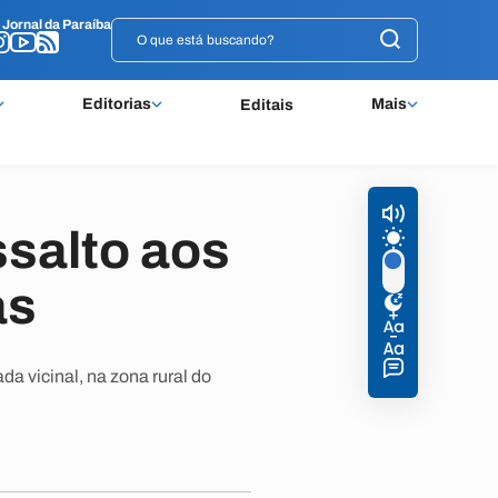
o
o
Jornal da Paraíba
Jornal da Paraíba
Editorias
Mais
Editais
ssalto aos
as
a vicinal, na zona rural do