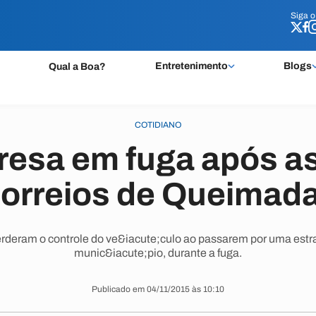
Siga 
Siga 
Entretenimento
Blogs
Qual a Boa?
COTIDIANO
resa em fuga após a
orreios de Queimad
deram o controle do ve&iacute;culo ao passarem por uma estrad
munic&iacute;pio, durante a fuga.
Publicado em 04/11/2015 às 10:10