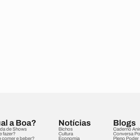
al a Boa?
Notícias
Blogs
da de Shows
Bichos
Caderno Ani
e fazer?
Cultura
Conversa Pol
 comer e beber?
Economia
Pleno Poder