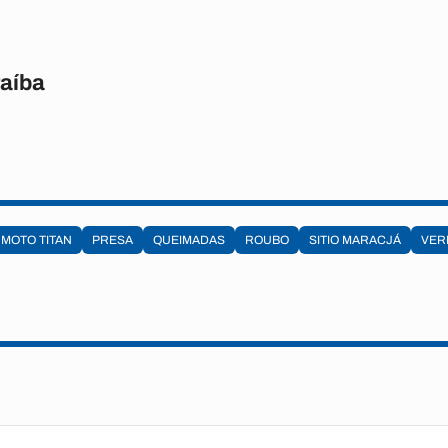
raíba
MOTO TITAN
PRESA
QUEIMADAS
ROUBO
SITIO MARACJÁ
VER