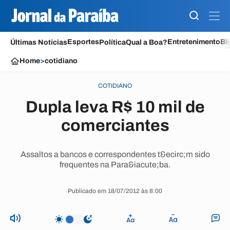
Esportes
Entretenimento
Bl
Últimas Notícias
Política
Qual a Boa?
Home
>
cotidiano
COTIDIANO
Dupla leva R$ 10 mil de
comerciantes
Assaltos a bancos e correspondentes t&ecirc;m sido
frequentes na Para&iacute;ba.
Publicado em 18/07/2012 às 8:00