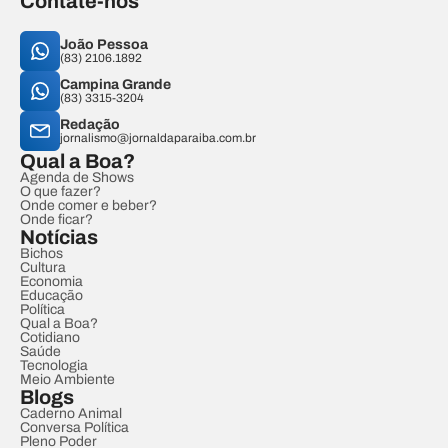
Contate-nos
João Pessoa
(83) 2106.1892
Campina Grande
(83) 3315-3204
Redação
jornalismo@jornaldaparaiba.com.br
Qual a Boa?
Agenda de Shows
O que fazer?
Onde comer e beber?
Onde ficar?
Notícias
Bichos
Cultura
Economia
Educação
Política
Qual a Boa?
Cotidiano
Saúde
Tecnologia
Meio Ambiente
Blogs
Caderno Animal
Conversa Política
Pleno Poder