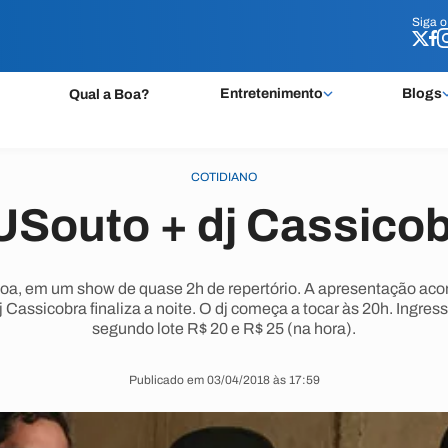
Siga 
Siga 
Entretenimento
Blogs
Qual a Boa?
COTIDIANO
Souto + dj Cassico
a, em um show de quase 2h de repertório. A apresentação aconte
Cassicobra finaliza a noite. O dj começa a tocar às 20h. Ingre
segundo lote R$ 20 e R$ 25 (na hora).
Publicado em 03/04/2018 às 17:59