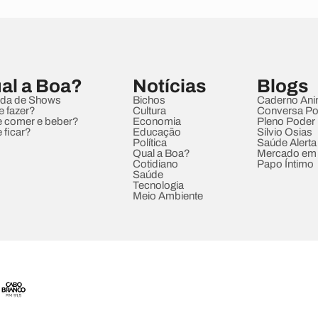
al a Boa?
Notícias
Blogs
da de Shows
Bichos
Caderno Ani
e fazer?
Cultura
Conversa Pol
 comer e beber?
Economia
Pleno Poder
 ficar?
Educação
Sílvio Osias
Política
Saúde Alerta
Qual a Boa?
Mercado em
Cotidiano
Papo Íntimo
Saúde
Tecnologia
Meio Ambiente