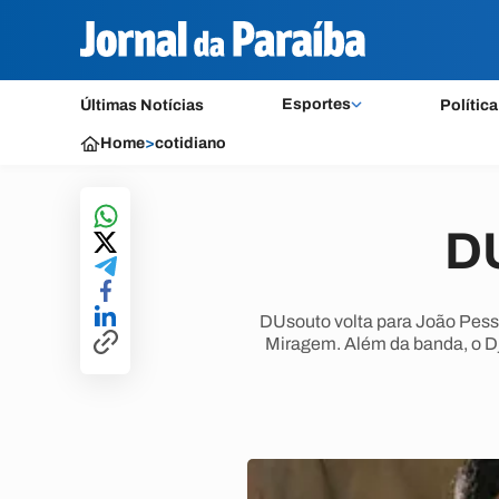
Esportes
Últimas Notícias
Política
Home
>
cotidiano
DU
DUsouto volta para João Pesso
Miragem. Além da banda, o Dj 