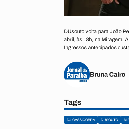
DUsouto volta para João Pe
abril, às 18h, na Miragem. A
Ingressos antecipados custa
Bruna Cairo
Tags
DJ CASSICOBRA
DUSOUTO
MI