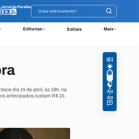
o
o
Jornal da Paraíba
Jornal da Paraíba
Editorias
Mais
Editais
bra
ce dia 14 de abril, às 18h, na
ssos antecipados custam R$ 15,