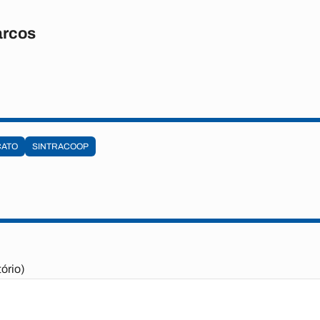
arcos
CATO
SINTRACOOP
ório)