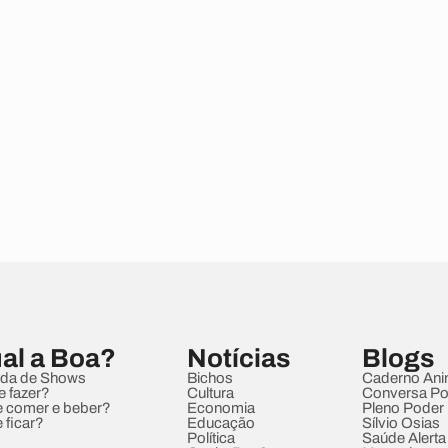
al a Boa?
Notícias
Blogs
da de Shows
Bichos
Caderno Ani
e fazer?
Cultura
Conversa Pol
 comer e beber?
Economia
Pleno Poder
 ficar?
Educação
Sílvio Osias
Política
Saúde Alerta