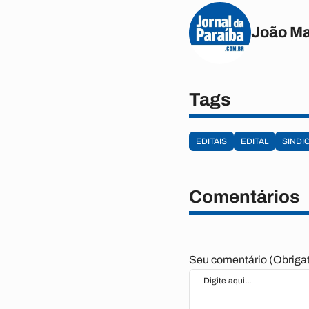
João M
Tags
EDITAIS
EDITAL
SINDI
Comentários
Seu comentário (Obrigat