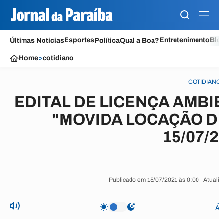
Esportes
Entretenimento
Bl
Últimas Notícias
Política
Qual a Boa?
Home
>
cotidiano
COTIDIAN
EDITAL DE LICENÇA AMB
"MOVIDA LOCAÇÃO DE
15/07/
Publicado em 15/07/2021 às 0:00 | Atua