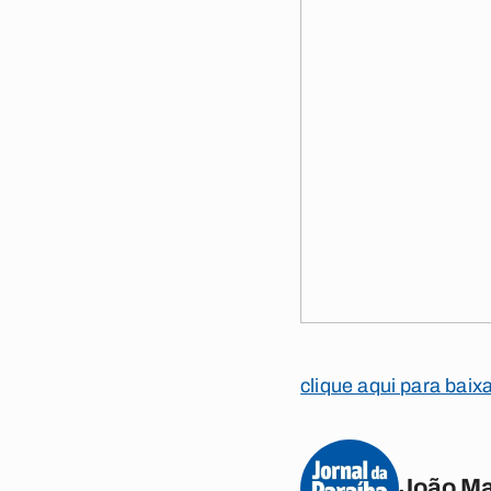
clique aqui para baix
João M