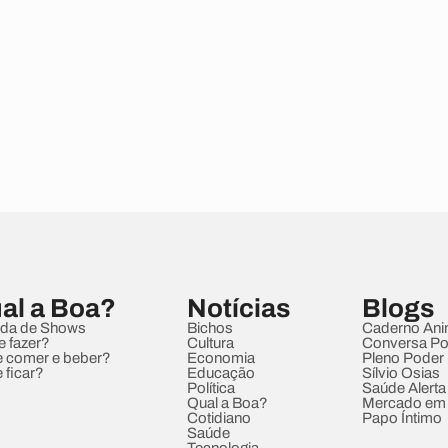
al a Boa?
Notícias
Blogs
da de Shows
Bichos
Caderno Ani
e fazer?
Cultura
Conversa Pol
 comer e beber?
Economia
Pleno Poder
 ficar?
Educação
Sílvio Osias
Política
Saúde Alerta
Qual a Boa?
Mercado em
Cotidiano
Papo Íntimo
Saúde
Tecnologia