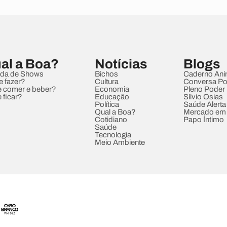
al a Boa?
Notícias
Blogs
da de Shows
Bichos
Caderno Ani
e fazer?
Cultura
Conversa Pol
 comer e beber?
Economia
Pleno Poder
 ficar?
Educação
Sílvio Osias
Política
Saúde Alerta
Qual a Boa?
Mercado em
Cotidiano
Papo Íntimo
Saúde
Tecnologia
Meio Ambiente