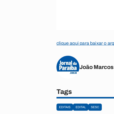
clique aqui para baixar o ar
João Marcos
Tags
EDITAIS
EDITAL
SESC