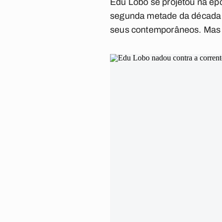
Edu Lobo se projetou na ép
segunda metade da década d
seus contemporâneos. Mas n