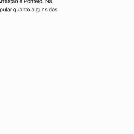
rrastão
e
Ponteio
. Na
pular quanto alguns dos