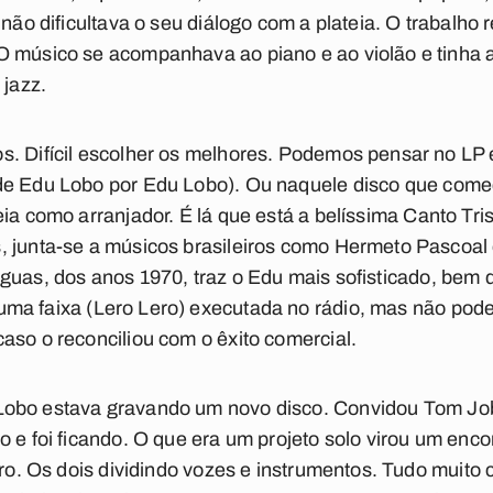
 não dificultava o seu diálogo com a plateia. O trabalho 
O músico se acompanhava ao piano e ao violão e tinha
 jazz.
s. Difícil escolher os melhores. Podemos pensar no 
de Edu Lobo por Edu Lobo
). Ou naquele disco que com
ia como arranjador. É lá que está a belíssima
Canto Tri
 junta-se a músicos brasileiros como Hermeto Pascoal 
Águas
, dos anos 1970, traz o Edu mais sofisticado, bem
uma faixa (
Lero Lero
) executada no rádio, mas não pod
aso o reconciliou com o êxito comercial.
Lobo estava gravando um novo disco. Convidou Tom Job
o e foi ficando. O que era um projeto solo virou um enc
tro. Os dois dividindo vozes e instrumentos. Tudo muito