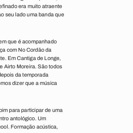
refinado era muito atraente
 ao seu lado uma banda que
LP em que é acompanhado
eça com
No Cordão da
ste
. Em
Cantiga de Longe
,
e Airto Moreira. São todos
 depois da temporada
emos dizer que a música
im para participar de uma
ontro antológico. Um
 cool. Formação acústica,