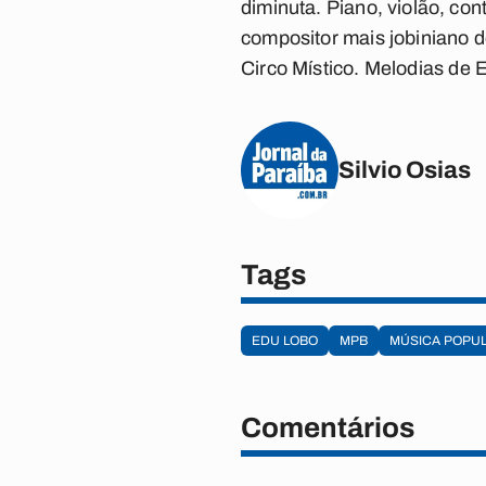
diminuta. Piano, violão, co
compositor mais jobiniano 
Circo Místico
. Melodias de 
Silvio Osias
Tags
EDU LOBO
MPB
MÚSICA POPU
Comentários