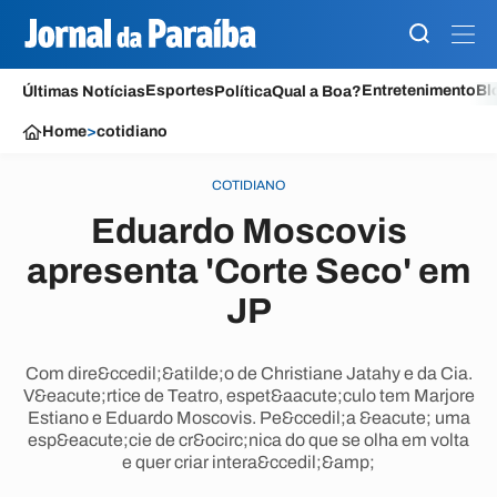
Esportes
Entretenimento
Bl
Últimas Notícias
Política
Qual a Boa?
Home
>
cotidiano
COTIDIANO
Eduardo Moscovis
apresenta 'Corte Seco' em
JP
Com dire&ccedil;&atilde;o de Christiane Jatahy e da Cia.
V&eacute;rtice de Teatro, espet&aacute;culo tem Marjore
Estiano e Eduardo Moscovis. Pe&ccedil;a &eacute; uma
esp&eacute;cie de cr&ocirc;nica do que se olha em volta
e quer criar intera&ccedil;&amp;