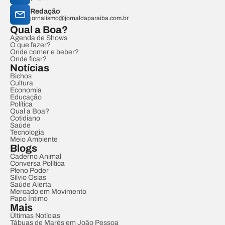
Redação
jornalismo@jornaldaparaiba.com.br
Qual a Boa?
Agenda de Shows
O que fazer?
Onde comer e beber?
Onde ficar?
Notícias
Bichos
Cultura
Economia
Educação
Política
Qual a Boa?
Cotidiano
Saúde
Tecnologia
Meio Ambiente
Blogs
Caderno Animal
Conversa Política
Pleno Poder
Sílvio Osias
Saúde Alerta
Mercado em Movimento
Papo Íntimo
Mais
Últimas Notícias
Tábuas de Marés em João Pessoa