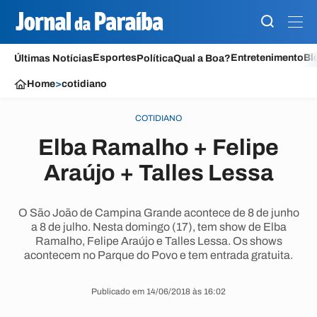
Esportes
Entretenimento
Bl
Últimas Notícias
Política
Qual a Boa?
Home
>
cotidiano
COTIDIANO
Elba Ramalho + Felipe
Araújo + Talles Lessa
O São João de Campina Grande acontece de 8 de junho
a 8 de julho. Nesta domingo (17), tem show de Elba
Ramalho, Felipe Araújo e Talles Lessa. Os shows
acontecem no Parque do Povo e tem entrada gratuita.
Publicado em 14/06/2018 às 16:02