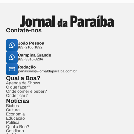
Contate-nos
João Pessoa
(83) 2106.1892
Campina Grande
(83) 3315-3204
Redação
jornalismo@jornaldaparaiba.com.br
Qual a Boa?
Agenda de Shows
O que fazer?
Onde comer e beber?
Onde ficar?
Notícias
Bichos
Cultura
Economia
Educação
Política
Qual a Boa?
Cotidiano