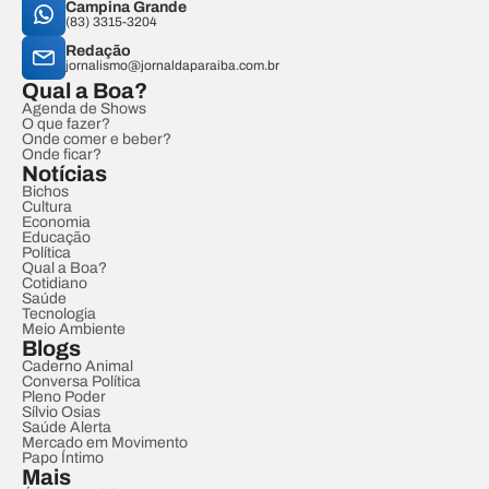
Campina Grande
(83) 3315-3204
Redação
jornalismo@jornaldaparaiba.com.br
Qual a Boa?
Agenda de Shows
O que fazer?
Onde comer e beber?
Onde ficar?
Notícias
Bichos
Cultura
Economia
Educação
Política
Qual a Boa?
Cotidiano
Saúde
Tecnologia
Meio Ambiente
Blogs
Caderno Animal
Conversa Política
Pleno Poder
Sílvio Osias
Saúde Alerta
Mercado em Movimento
Papo Íntimo
Mais