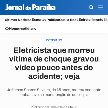
Esportes
Entretenimento
Bl
Últimas Notícias
Política
Qual a Boa?
Home
>
cotidiano
COTIDIANO
Eletricista que morreu
vítima de choque gravou
vídeo pouco antes do
acidente; veja
Jefferson Soares Silveira, de 45 anos, morreu enquanto
trabalhava na manutenção de uma loja.
Publicado em 08/07/2026 às 14:36