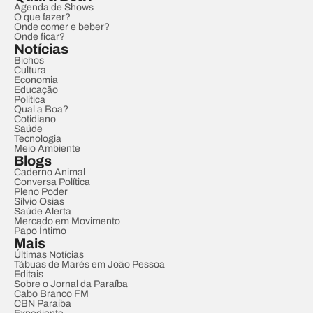
Agenda de Shows
O que fazer?
Onde comer e beber?
Onde ficar?
Notícias
Bichos
Cultura
Economia
Educação
Política
Qual a Boa?
Cotidiano
Saúde
Tecnologia
Meio Ambiente
Blogs
Caderno Animal
Conversa Política
Pleno Poder
Sílvio Osias
Saúde Alerta
Mercado em Movimento
Papo Íntimo
Mais
Últimas Notícias
Tábuas de Marés em João Pessoa
Editais
Sobre o Jornal da Paraíba
Cabo Branco FM
CBN Paraíba