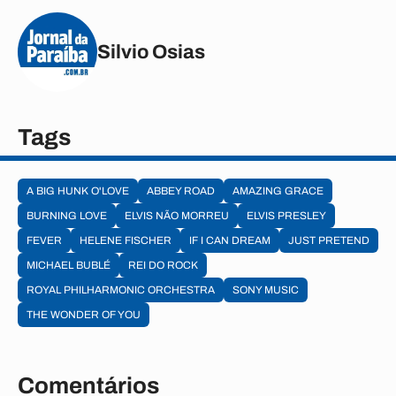
Silvio Osias
Tags
A BIG HUNK O'LOVE
ABBEY ROAD
AMAZING GRACE
BURNING LOVE
ELVIS NÃO MORREU
ELVIS PRESLEY
FEVER
HELENE FISCHER
IF I CAN DREAM
JUST PRETEND
MICHAEL BUBLÉ
REI DO ROCK
ROYAL PHILHARMONIC ORCHESTRA
SONY MUSIC
THE WONDER OF YOU
Comentários