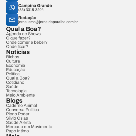
Campina Grande
(83) 3315-3204
Redação
jornalismo@jornaldaparaiba.com.br
Qual a Boa?
Agenda de Shows
O que fazer?
Onde comer e beber?
Onde ficar?
Notícias
Bichos
Cultura
Economia
Educação
Política
Qual a Boa?
Cotidiano
Saúde
Tecnologia
Meio Ambiente
Blogs
Caderno Animal
Conversa Política
Pleno Poder
Sílvio Osias
Saúde Alerta
Mercado em Movimento
Papo Íntimo