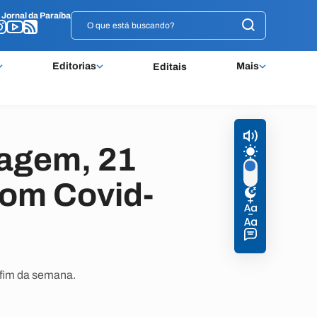
o
o
Jornal da Paraíba
Jornal da Paraíba
Editorias
Mais
Editais
tagem, 21
com Covid-
 fim da semana.