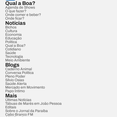
Qual a Boa?
Agenda de Shows
O que fazer?
Onde comer e beber?
Onde ficar?
Notícias
Bichos
Cultura
Economia
Educação
Política
Qual a Boa?
Cotidiano
Saúde
Tecnologia
Meio Ambiente
Blogs
Caderno Animal
Conversa Política
Pleno Poder
Sílvio Osias
Saúde Alerta
Mercado em Movimento
Papo Íntimo
Mais
Últimas Notícias
Tábuas de Marés em João Pessoa
Editais
Sobre o Jornal da Paraíba
Cabo Branco FM