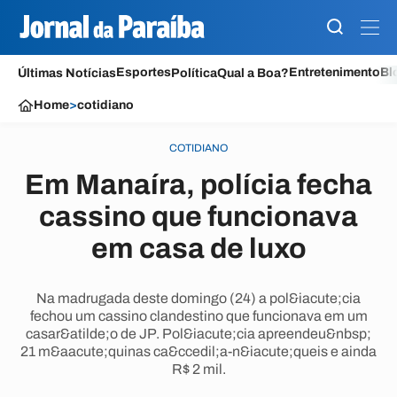
Esportes
Entretenimento
Bl
Últimas Notícias
Política
Qual a Boa?
Home
>
cotidiano
COTIDIANO
Em Manaíra, polícia fecha
cassino que funcionava
em casa de luxo
Na madrugada deste domingo (24) a pol&iacute;cia
fechou um cassino clandestino que funcionava em um
casar&atilde;o de JP. Pol&iacute;cia apreendeu&nbsp;
21 m&aacute;quinas ca&ccedil;a-n&iacute;queis e ainda
R$ 2 mil.