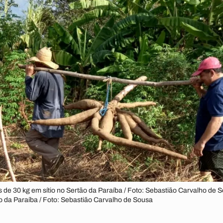
 de 30 kg em sítio no Sertão da Paraíba / Foto: Sebastião Carvalho de S
o da Paraíba / Foto: Sebastião Carvalho de Sousa