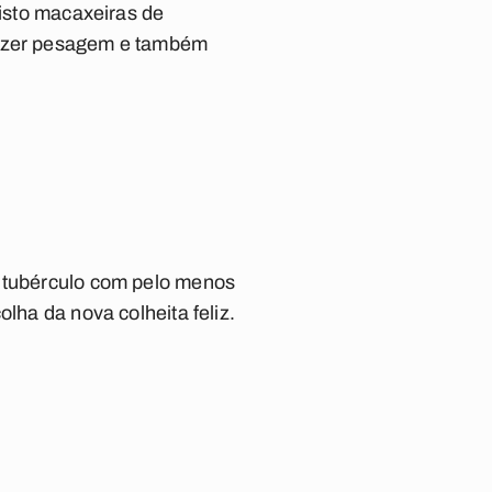
visto macaxeiras de
 fazer pesagem e também
.
o tubérculo com pelo menos
lha da nova colheita feliz.