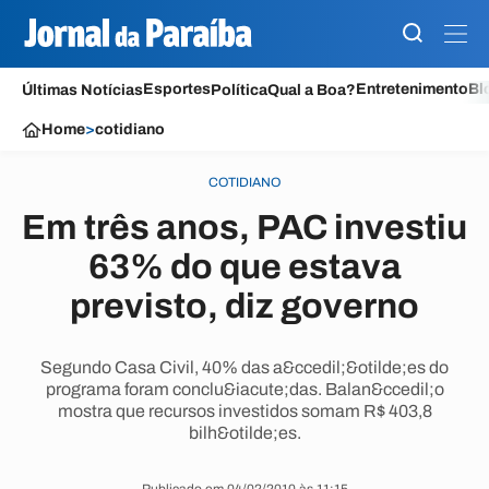
Esportes
Entretenimento
Bl
Últimas Notícias
Política
Qual a Boa?
Home
>
cotidiano
COTIDIANO
Em três anos, PAC investiu
63% do que estava
previsto, diz governo
Segundo Casa Civil, 40% das a&ccedil;&otilde;es do
programa foram conclu&iacute;das. Balan&ccedil;o
mostra que recursos investidos somam R$ 403,8
bilh&otilde;es.