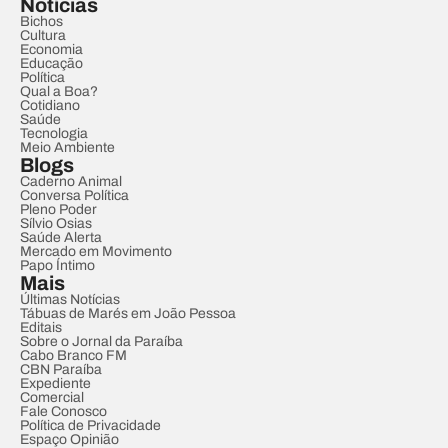
Notícias
Bichos
Cultura
Economia
Educação
Política
Qual a Boa?
Cotidiano
Saúde
Tecnologia
Meio Ambiente
Blogs
Caderno Animal
Conversa Política
Pleno Poder
Sílvio Osias
Saúde Alerta
Mercado em Movimento
Papo Íntimo
Mais
Últimas Notícias
Tábuas de Marés em João Pessoa
Editais
Sobre o Jornal da Paraíba
Cabo Branco FM
CBN Paraíba
Expediente
Comercial
Fale Conosco
Política de Privacidade
Espaço Opinião