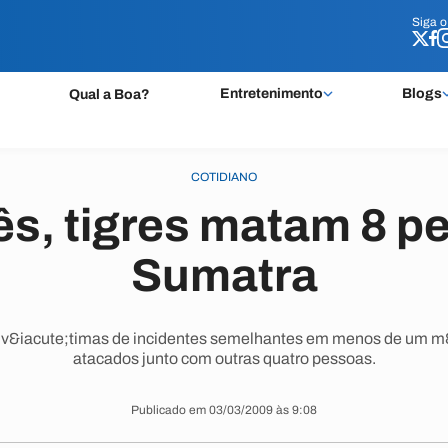
Siga 
Siga 
Entretenimento
Blogs
Qual a Boa?
COTIDIANO
s, tigres matam 8 p
Sumatra
s v&iacute;timas de incidentes semelhantes em menos de um m&
atacados junto com outras quatro pessoas.
Publicado em 03/03/2009 às 9:08