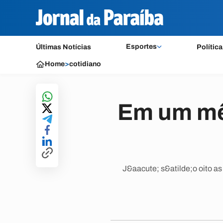
Esportes
Últimas Notícias
Política
Home
>
cotidiano
Em um mê
J&aacute; s&atilde;o oito a