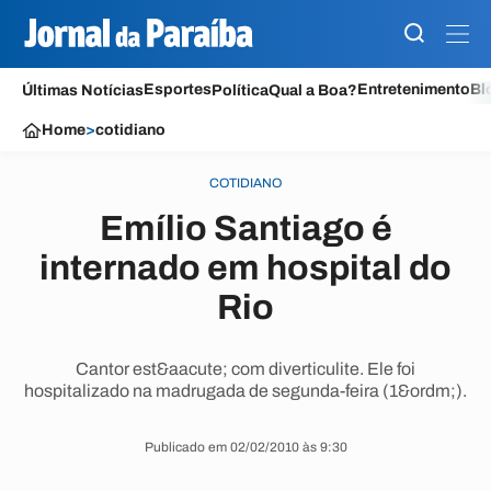
Esportes
Entretenimento
Bl
Últimas Notícias
Política
Qual a Boa?
Home
>
cotidiano
COTIDIANO
Emílio Santiago é
internado em hospital do
Rio
Cantor est&aacute; com diverticulite. Ele foi
hospitalizado na madrugada de segunda-feira (1&ordm;).
Publicado em 02/02/2010 às 9:30