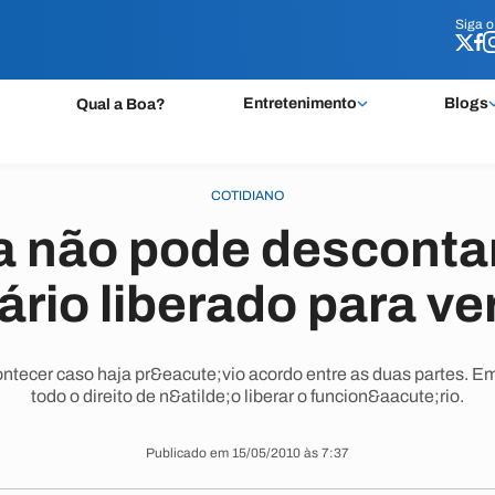
Siga 
Siga 
Entretenimento
Blogs
Qual a Boa?
COTIDIANO
 não pode descontar
ário liberado para ve
tecer caso haja pr&eacute;vio acordo entre as duas partes. 
todo o direito de n&atilde;o liberar o funcion&aacute;rio.
Publicado em 15/05/2010 às 7:37