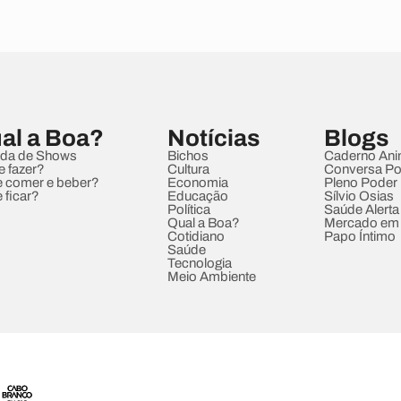
al a Boa?
Notícias
Blogs
da de Shows
Bichos
Caderno Ani
e fazer?
Cultura
Conversa Pol
 comer e beber?
Economia
Pleno Poder
 ficar?
Educação
Sílvio Osias
Política
Saúde Alerta
Qual a Boa?
Mercado em
Cotidiano
Papo Íntimo
Saúde
Tecnologia
Meio Ambiente