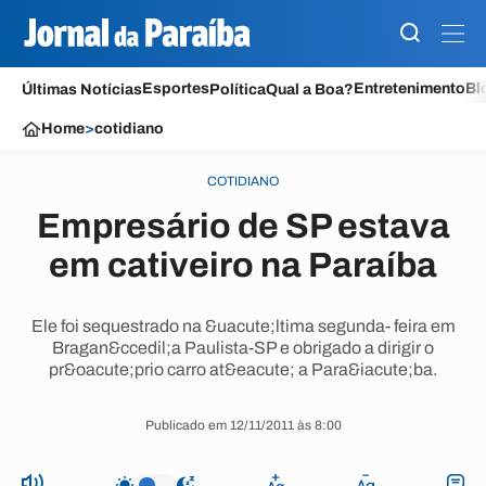
Esportes
Entretenimento
Bl
Últimas Notícias
Política
Qual a Boa?
Home
>
cotidiano
COTIDIANO
Empresário de SP estava
em cativeiro na Paraíba
Ele foi sequestrado na &uacute;ltima segunda- feira em
Bragan&ccedil;a Paulista-SP e obrigado a dirigir o
pr&oacute;prio carro at&eacute; a Para&iacute;ba.
Publicado em 12/11/2011 às 8:00