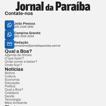
Contate-nos
João Pessoa
(83) 2106.1892
Campina Grande
(83) 3315-3204
Redação
jornalismo@jornaldaparaiba.com.br
Qual a Boa?
Agenda de Shows
O que fazer?
Onde comer e beber?
Onde ficar?
Notícias
Bichos
Cultura
Economia
Educação
Política
Qual a Boa?
Cotidiano
Saúde
Tecnologia
Meio Ambiente