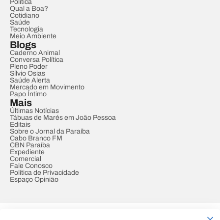
Política
Qual a Boa?
Cotidiano
Saúde
Tecnologia
Meio Ambiente
Blogs
Caderno Animal
Conversa Política
Pleno Poder
Sílvio Osias
Saúde Alerta
Mercado em Movimento
Papo Íntimo
Mais
Últimas Notícias
Tábuas de Marés em João Pessoa
Editais
Sobre o Jornal da Paraíba
Cabo Branco FM
CBN Paraíba
Expediente
Comercial
Fale Conosco
Política de Privacidade
Espaço Opinião
© REDE PARAÍBA DE COMUNICAÇÃO