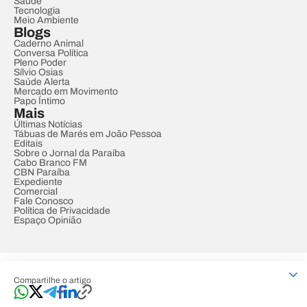
Saúde
Tecnologia
Meio Ambiente
Blogs
Caderno Animal
Conversa Política
Pleno Poder
Sílvio Osias
Saúde Alerta
Mercado em Movimento
Papo Íntimo
Mais
Últimas Notícias
Tábuas de Marés em João Pessoa
Editais
Sobre o Jornal da Paraíba
Cabo Branco FM
CBN Paraíba
Expediente
Comercial
Fale Conosco
Política de Privacidade
Espaço Opinião
© REDE PARAÍBA DE COMUNICAÇÃO
Compartilhe o artigo
Developed by
Designed by