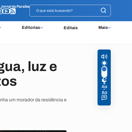
o
o
Jornal da Paraíba
Jornal da Paraíba
Editorias
Mais
Editais
ua, luz e
tos
enha um morador da residência e