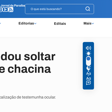
o
o
Jornal da Paraíba
Jornal da Paraíba
Editorias
Mais
Editais
dou soltar
de chacina
calização de testemunha ocular.