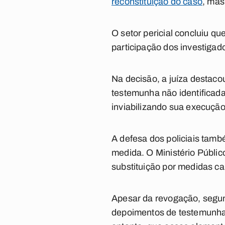
reconstituição do caso
, mas
O setor pericial concluiu q
participação dos investigad
Na decisão, a juíza destaco
testemunha não identificad
inviabilizando sua execução
A defesa dos policiais tam
medida. O Ministério Públi
substituição por medidas cau
Apesar da revogação, segund
depoimentos de testemunhas 