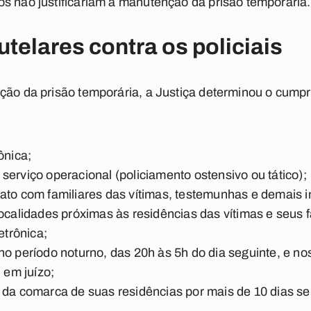
s não justificariam a manutenção da prisão temporária.
telares contra os policiais
ção da prisão temporária, a Justiça determinou o cump
ônica;
serviço operacional (policiamento ostensivo ou tático);
ato com familiares das vítimas, testemunhas e demais i
localidades próximas às residências das vítimas e seus
etrônica;
o período noturno, das 20h às 5h do dia seguinte, e nos
em juízo;
 da comarca de suas residências por mais de 10 dias se