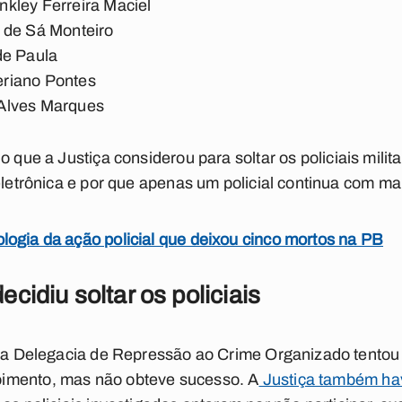
kley Ferreira Maciel
 de Sá Monteiro
de Paula
riano Pontes
Alves Marques
o que a Justiça considerou para soltar os policiais milit
 eletrônica e por que apenas um policial continua com m
logia da ação policial que deixou cinco mortos na PB
ecidiu soltar os policiais
s, a Delegacia de Repressão ao Crime Organizado tentou
imento, mas não obteve sucesso. A
Justiça também hav