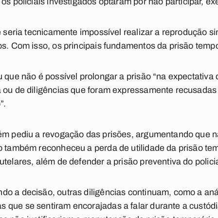
 os policiais investigados optaram por não participar, exe
ue seria tecnicamente impossível realizar a reprodução 
os. Com isso, os principais fundamentos da prisão tempor
u que não é possível prolongar a prisão “na expectativa
a ou de diligências que foram expressamente recusadas 
”.
bém pediu a revogação das prisões, argumentando que nã
co também reconheceu a perda de utilidade da prisão te
telares, além de defender a prisão preventiva do policia
o a decisão, outras diligências continuam, como a aná
que se sentiram encorajadas a falar durante a custódi