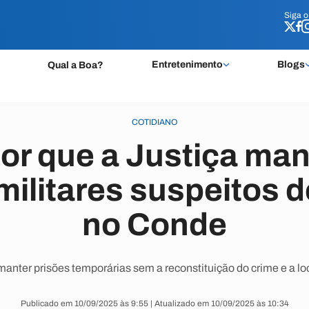
Siga 
Siga 
Entretenimento
Blogs
Qual a Boa?
COTIDIANO
or que a Justiça man
 militares suspeitos 
no Conde
manter prisões temporárias sem a reconstituição do crime e a lo
Publicado em 10/09/2025 às 9:55 | Atualizado em 10/09/2025 às 10:34