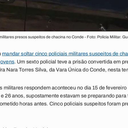
 militares presos suspeitos de chacina no Conde - Foto: Polícia Militar. 
u
mandar soltar cinco policiais militares suspeitos de c
jovens
. Um sexto policial teve a prisão convertida em pr
ra Nara Torres Silva, da Vara Única do Conde, nesta terç
ais militares respondem aconteceu no dia 15 de fevereir
7 e 26 anos, supostamente estavam se preparando para
cometido horas antes. Cinco policiais suspeitos foram pr