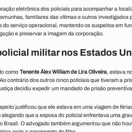
ração eletrônica dos policiais para acompanhar a local
temunhas, familiares das vítimas e outros investigados p
 do serviço operacional, mantendo os suspeitos em fun
tigação e preservar a imagem da corporação.
policial militar nos Estados U
cado como
Tenente Álex William de Lira Oliveira
, estava n
Ao contrário dos outros cinco policiais que tiveram a pr
stiça decidiu expedir um mandado de prisão preventiva 
uspeito justificou que ele estava em uma viagem de féria
 alegando que a esposa do policial enfrentava uma gravi
 ao Brasil. O advogado também argumentou que não houv
ustiça após o nascimento do filho.