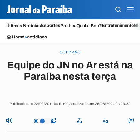
Esportes
Entretenimento
Bl
Últimas Notícias
Política
Qual a Boa?
Home
>
cotidiano
COTIDIANO
Equipe do JN no Ar está na
Paraíba nesta terça
Publicado em 22/02/2011 às 9:10 | Atualizado em 26/08/2021 às 23:32