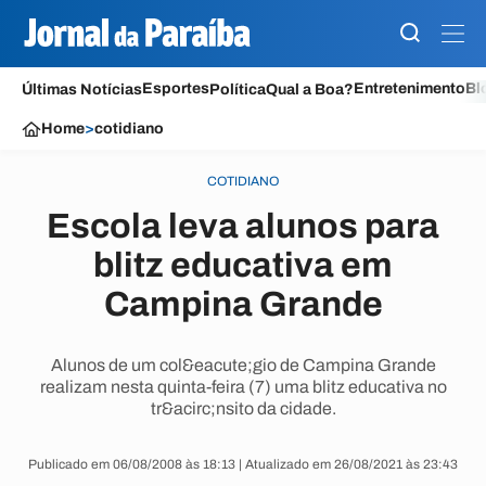
Esportes
Entretenimento
Bl
Últimas Notícias
Política
Qual a Boa?
Home
>
cotidiano
COTIDIANO
Escola leva alunos para
blitz educativa em
Campina Grande
Alunos de um col&eacute;gio de Campina Grande
realizam nesta quinta-feira (7) uma blitz educativa no
tr&acirc;nsito da cidade.
Publicado em 06/08/2008 às 18:13 | Atualizado em 26/08/2021 às 23:43