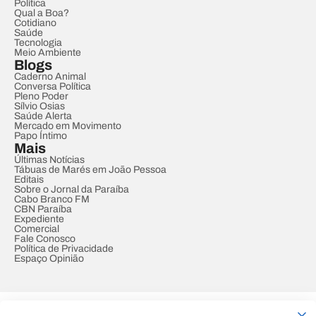
Política
Qual a Boa?
Cotidiano
Saúde
Tecnologia
Meio Ambiente
Blogs
Caderno Animal
Conversa Política
Pleno Poder
Sílvio Osias
Saúde Alerta
Mercado em Movimento
Papo Íntimo
Mais
Últimas Notícias
Tábuas de Marés em João Pessoa
Editais
Sobre o Jornal da Paraíba
Cabo Branco FM
CBN Paraíba
Expediente
Comercial
Fale Conosco
Política de Privacidade
Espaço Opinião
© REDE PARAÍBA DE COMUNICAÇÃO