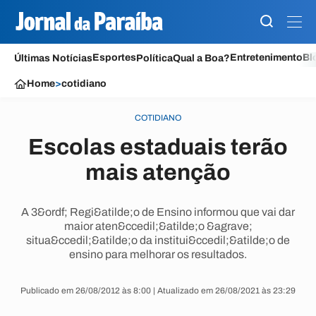
Esportes
Entretenimento
Bl
Últimas Notícias
Política
Qual a Boa?
Home
>
cotidiano
COTIDIANO
Escolas estaduais terão
mais atenção
A 3&ordf; Regi&atilde;o de Ensino informou que vai dar
maior aten&ccedil;&atilde;o &agrave;
situa&ccedil;&atilde;o da institui&ccedil;&atilde;o de
ensino para melhorar os resultados.
Publicado em 26/08/2012 às 8:00 | Atualizado em 26/08/2021 às 23:29