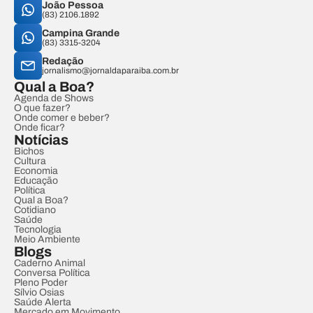
João Pessoa
(83) 2106.1892
Campina Grande
(83) 3315-3204
Redação
jornalismo@jornaldaparaiba.com.br
Qual a Boa?
Agenda de Shows
O que fazer?
Onde comer e beber?
Onde ficar?
Notícias
Bichos
Cultura
Economia
Educação
Política
Qual a Boa?
Cotidiano
Saúde
Tecnologia
Meio Ambiente
Blogs
Caderno Animal
Conversa Política
Pleno Poder
Sílvio Osias
Saúde Alerta
Mercado em Movimento