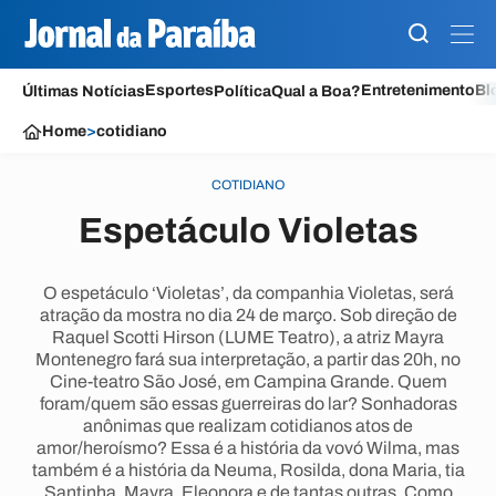
Esportes
Entretenimento
Bl
Últimas Notícias
Política
Qual a Boa?
Home
>
cotidiano
COTIDIANO
Espetáculo Violetas
O espetáculo ‘Violetas’, da companhia Violetas, será
atração da mostra no dia 24 de março. Sob direção de
Raquel Scotti Hirson (LUME Teatro), a atriz Mayra
Montenegro fará sua interpretação, a partir das 20h, no
Cine-teatro São José, em Campina Grande. Quem
foram/quem são essas guerreiras do lar? Sonhadoras
anônimas que realizam cotidianos atos de
amor/heroísmo? Essa é a história da vovó Wilma, mas
também é a história da Neuma, Rosilda, dona Maria, tia
Santinha, Mayra, Eleonora e de tantas outras. Como